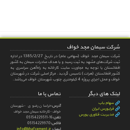
شرکت سیمان مجد خواف
شركت سیمان مجد خواف (سهامی عام) در تاریخ 1385/2/27 در اداره
ثبت شركت‌های مشهد به ثبت رسید و با هدف صادرات سیمان به كشور
افغانستان با توجه به مجاورت سایت كارخانه به راه‌آهن سراسری به
كشور افغانستان (هرات) تاسیس گردید. مركز اصلی شركت در شهرستان
خواف و محل اجرای پروژه 4 كیلومتری جنوب شهرستان خواف می‌باشد.
لینک های دیگر
تماس با ما
سهام یاب
آدرس:
خراسان رضوی - شهرستان
فرابورس ایران
خواف - کارخانه سیمان مجد خواف
مدیریت فناوری بورس
تلفن:
05154229511-16
فاکس:
05154229970
ایمیل:
info@khafcement.ir